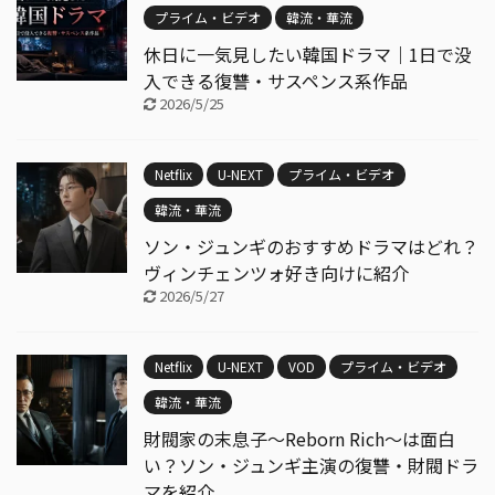
プライム・ビデオ
韓流・華流
休日に一気見したい韓国ドラマ｜1日で没
入できる復讐・サスペンス系作品
2026/5/25
Netflix
U-NEXT
プライム・ビデオ
韓流・華流
ソン・ジュンギのおすすめドラマはどれ？
ヴィンチェンツォ好き向けに紹介
2026/5/27
Netflix
U-NEXT
VOD
プライム・ビデオ
韓流・華流
財閥家の末息子〜Reborn Rich〜は面白
い？ソン・ジュンギ主演の復讐・財閥ドラ
マを紹介