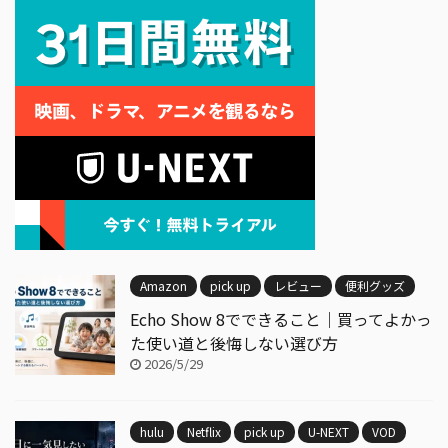
Amazon
pick up
レビュー
便利グッズ
Echo Show 8でできること｜買ってよかっ
た使い道と後悔しない選び方
2026/5/29
hulu
Netflix
pick up
U-NEXT
VOD