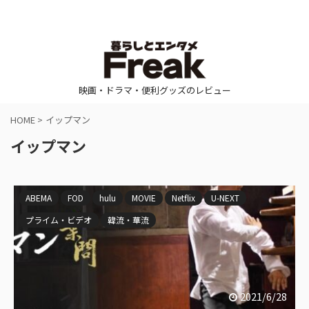
映画・ドラマ・便利グッズのレビュー
HOME
>
イップマン
イップマン
ABEMA
FOD
hulu
MOVIE
Netflix
U-NEXT
プライム・ビデオ
韓流・華流
2021/6/28