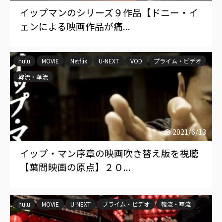
イップマンのシリーズ９作品【ドニー・イ
ェンによる映画作品が痛...
hulu
MOVIE
Netflix
U-NEXT
VOD
プライム・ビデオ
韓流・華流
2021/6/13
イップ・マン序章の映画吹き替え版を視聴
【葉問映画の原点】２０...
hulu
MOVIE
U-NEXT
プライム・ビデオ
韓流・華流