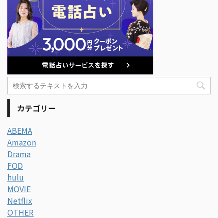
カテゴリー
ABEMA
Amazon
Drama
FOD
hulu
MOVIE
Netflix
OTHER