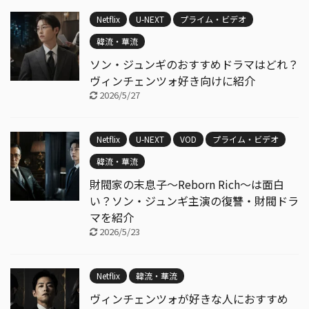
Netflix
U-NEXT
プライム・ビデオ
韓流・華流
ソン・ジュンギのおすすめドラマはどれ？
ヴィンチェンツォ好き向けに紹介
2026/5/27
Netflix
U-NEXT
VOD
プライム・ビデオ
韓流・華流
財閥家の末息子〜Reborn Rich〜は面白
い？ソン・ジュンギ主演の復讐・財閥ドラ
マを紹介
2026/5/23
Netflix
韓流・華流
ヴィンチェンツォが好きな人におすすめ