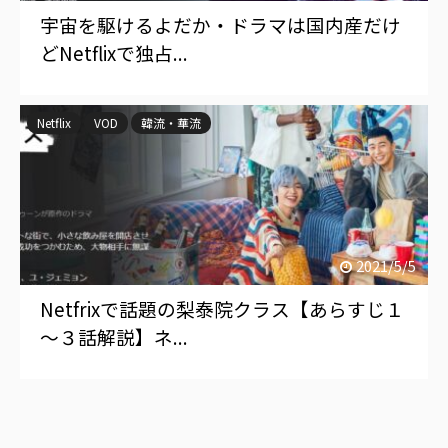
宇宙を駆けるよだか・ドラマは国内産だけ
どNetflixで独占...
Netflix
VOD
韓流・華流
2021/5/5
Netfrixで話題の梨泰院クラス【あらすじ１
～３話解説】ネ...