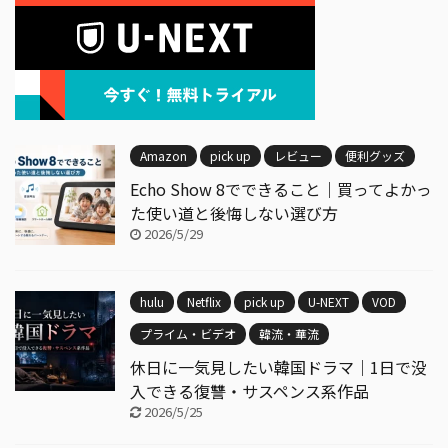
Amazon
pick up
レビュー
便利グッズ
Echo Show 8でできること｜買ってよかっ
た使い道と後悔しない選び方
2026/5/29
hulu
Netflix
pick up
U-NEXT
VOD
プライム・ビデオ
韓流・華流
休日に一気見したい韓国ドラマ｜1日で没
入できる復讐・サスペンス系作品
2026/5/25