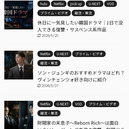
hulu
Netflix
pick up
U-NEXT
VOD
プライム・ビデオ
韓流・華流
休日に一気見したい韓国ドラマ｜1日で没
入できる復讐・サスペンス系作品
2026/5/25
Netflix
U-NEXT
プライム・ビデオ
韓流・華流
ソン・ジュンギのおすすめドラマはどれ？
ヴィンチェンツォ好き向けに紹介
2026/5/27
Netflix
U-NEXT
VOD
プライム・ビデオ
韓流・華流
財閥家の末息子〜Reborn Rich〜は面白