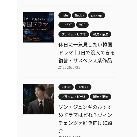
hulu
Netflix
pick up
U-NEXT
VOD
プライム・ビデオ
韓流・華流
休日に一気見したい韓国
ドラマ｜1日で没入できる
復讐・サスペンス系作品
2026/5/25
Netflix
U-NEXT
プライム・ビデオ
韓流・華流
ソン・ジュンギのおすす
めドラマはどれ？ヴィン
チェンツォ好き向けに紹
介