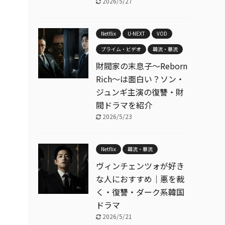
2026/5/27
Netflix
U-NEXT
VOD
プライム・ビデオ
韓流・華流
財閥家の末息子〜Reborn
Rich〜は面白い？ソン・
ジュンギ主演の復讐・財
閥ドラマを紹介
2026/5/23
Netflix
韓流・華流
ヴィンチェンツォが好き
な人におすすめ｜悪を裁
く・復讐・ダーク系韓国
ドラマ
2026/5/21