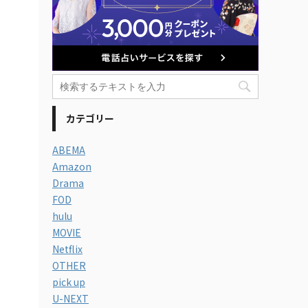
カテゴリー
ABEMA
Amazon
Drama
FOD
hulu
MOVIE
Netflix
OTHER
pick up
U-NEXT