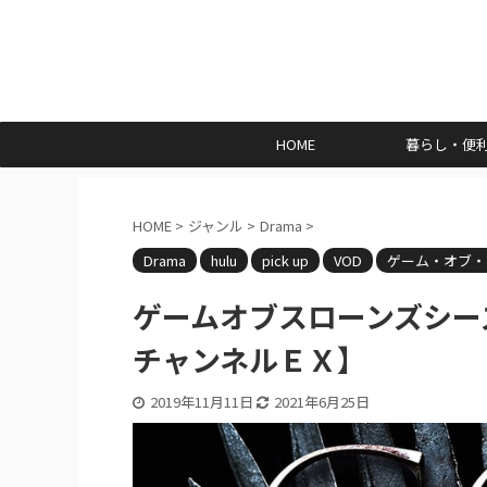
HOME
暮らし・便
HOME
>
ジャンル
>
Drama
>
Drama
hulu
pick up
VOD
ゲーム・オブ・
ゲームオブスローンズシー
チャンネルＥＸ】
2019年11月11日
2021年6月25日