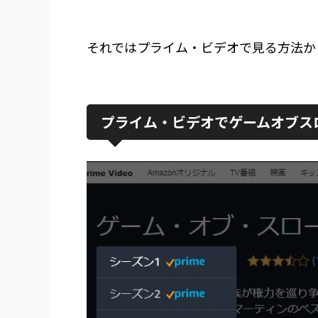
それではプライム・ビデオで見る方法か
プライム・ビデオでゲームオブス