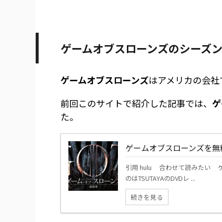
ゲームオブスローンズのシーズ
ゲームオブスローンズ
はアメリカの会社
前回このサイトで紹介した記事では、
ゲ
た。
ゲームオブスローンズを無
引用 hulu 合わせて読みた
のはTSUTAYAのDVDレ ...
続きを見る