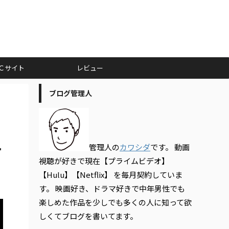
Ｃサイト
レビュー
ブログ管理人
ー
管理人の
カワシダ
です。 動画
視聴が好きで現在【プライムビデオ】
【Hulu】【Netflix】 を毎月契約していま
す。 映画好き、ドラマ好きで中年男性でも
楽しめた作品を少しでも多くの人に知って欲
しくてブログを書いてます。