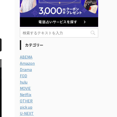
カテゴリー
ABEMA
Amazon
Drama
FOD
hulu
MOVIE
Netflix
OTHER
pick up
U-NEXT