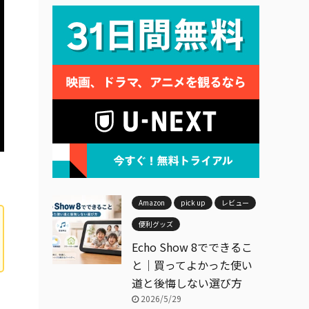
Amazon
pick up
レビュー
便利グッズ
Echo Show 8でできるこ
と｜買ってよかった使い
道と後悔しない選び方
2026/5/29