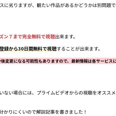
スに劣りますが、観たい作品があるかどうかは別問題で
ズン７まで完全無料で視聴
出来ます。
登録から30日間無料で視聴
することが出来ます。
が今後変更になる可能性もありますので、最新情報は各サービス
いない場合には、プライムビデオからの視聴をオススメ
分かりにくいので解説記事を書きました！